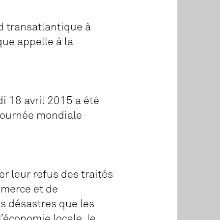
d transatlantique à
ue appelle à la
di 18 avril 2015 a été
Journée mondiale
er leur refus des traités
mmerce et de
es désastres que les
l’économie locale, le