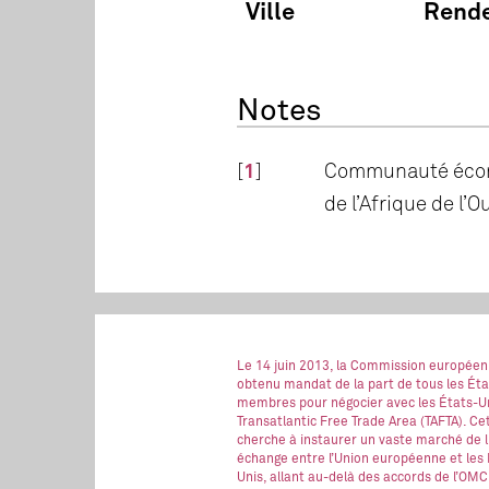
Ville
Rend
Notes
[
1
]
Communauté écon
de l’Afrique de l’O
Le 14 juin 2013, la Commission européen
obtenu mandat de la part de tous les Éta
membres pour négocier avec les États-Un
Transatlantic Free Trade Area (TAFTA). Ce
cherche à instaurer un vaste marché de l
échange entre l’Union européenne et les 
Unis, allant au-delà des accords de l’OMC