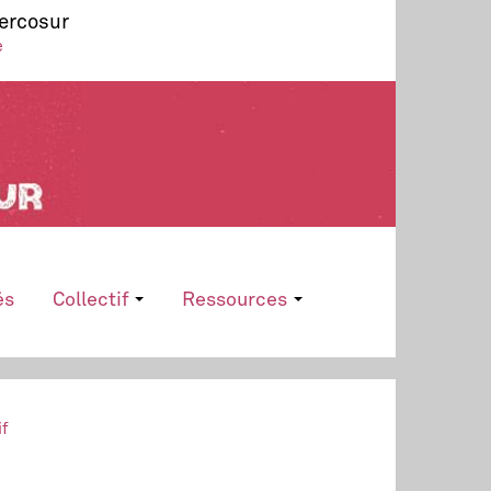
Mercosur
e
és
Collectif
Ressources
if