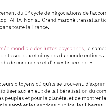
e
ncement du 9
cycle de négociations de l’accor
 Stop TAFTA-Non au Grand marché transatlantiq
dans toute la France.
rnée mondiale des luttes paysannes
, le same
ents sociaux et citoyens du monde entier « 
cords de commerce et d’investissement ».
 acteurs citoyens où qu’ils se trouvent, d’exprim
ibiliser aux enjeux de la libéralisation du co
es peuples et pour la planète, et de montrer l
la santé et les services publics, les libertés, 