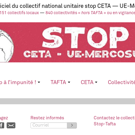
ficiel du collectif national unitaire stop CETA — UE-
151 collectifs locaux
—
840 collectivités «
hors TAFTA
» ou en vigilanc
p à l’impunité !
TAFTA
CETA
Collectivit
agez
Restez informés
Contactez le collect
Stop-Tafta
>