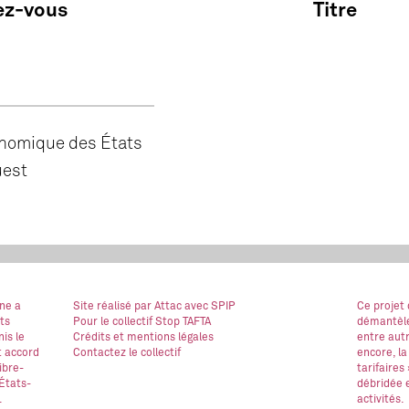
ez-vous
Titre
omique des États
uest
ne a
Site réalisé
par Attac
avec SPIP
Ce projet
ts
Pour le collectif Stop TAFTA
démantèle
is le
Crédits et mentions légales
entre autr
t accord
Contactez le collectif
encore, la
ibre-
tarifaires
États-
débridée e
.
activités.