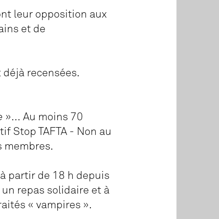
nt leur opposition aux
ains et de
t déjà recensées.
e
»… Au moins 70
ctif Stop TAFTA - Non au
es membres.
à partir de 18 h depuis
 un repas solidaire et à
raités « vampires ».