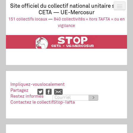
Site officiel du collectif national unitaire stop
CETA — UE-Mercosur
Actus
UE-Mercosur
151 collectifs locaux
—
840 collectivités «
hors TAFTA
» ou en
Stop à l’impunité !
TAFTA
CETA
vigilance
Collectivités
Collectif
Ressources
Impliquez-vous
localement
Partagez
Restez informés
>
Contactez le collectif
Stop-Tafta