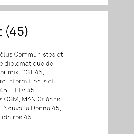
 (45)
s élus Communistes et
de diplomatique de
abumix, CGT 45,
ire Intermittents et
45, EELV 45,
ns OGM, MAN Orléans,
, Nouvelle Donne 45,
lidaires 45.