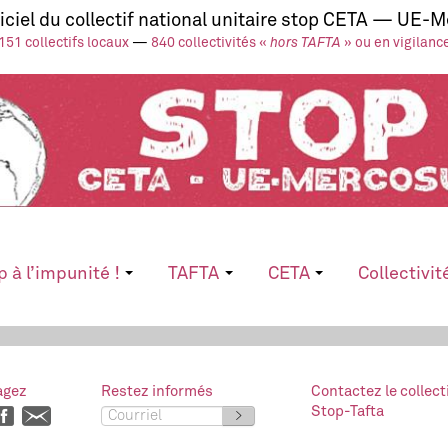
ficiel du collectif national unitaire stop CETA — UE-
151 collectifs locaux
—
840 collectivités «
hors TAFTA
» ou en vigilanc
p à l’impunité !
TAFTA
CETA
Collectivit
agez
Restez informés
Contactez le collect
Stop-Tafta
>