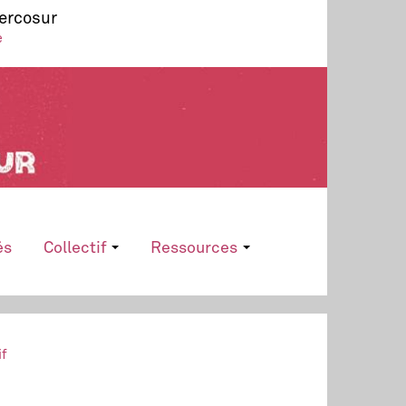
Mercosur
e
és
Collectif
Ressources
if