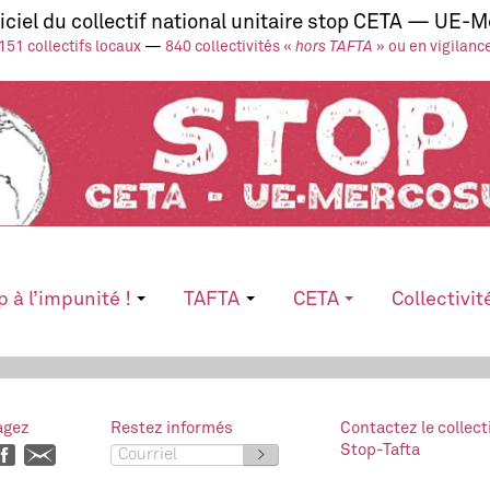
ficiel du collectif national unitaire stop CETA — UE-
151 collectifs locaux
—
840 collectivités «
hors TAFTA
» ou en vigilanc
p à l’impunité !
TAFTA
CETA
Collectivit
agez
Restez informés
Contactez le collect
Stop-Tafta
>