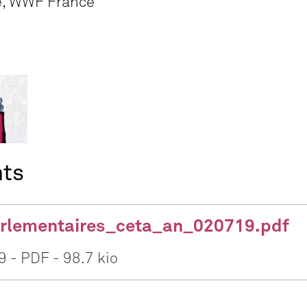
e, WWF France
nts
arlementaires_ceta_an_020719.pdf
19
-
PDF
-
98.7 kio