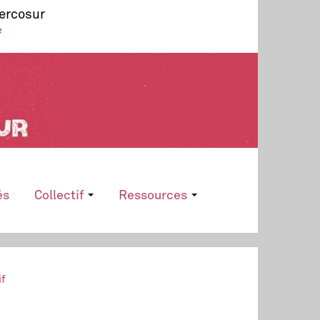
Mercosur
e
és
Collectif
Ressources
if