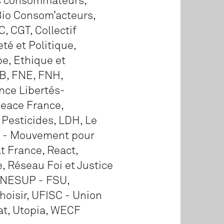
es consommateurs,
Bio Consom’acteurs,
, CGT, Collectif
té et Politique,
e, Ethique et
NB, FNE, FNH,
nce Libertés-
peace France,
e Pesticides, LDH, Le
S - Mouvement pour
t France, React,
 Réseau Foi et Justice
 SNESUP - FSU,
hoisir, UFISC - Union
mat, Utopia, WECF