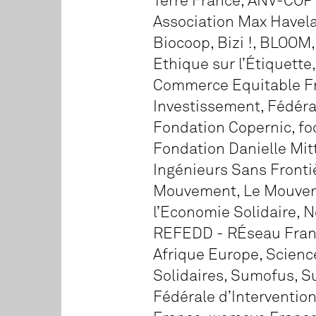
Terre France, ANV-COP
Association Max Havela
Biocoop, Bizi !, BLOOM
Ethique sur l’Étiquette,
Commerce Equitable Fr
Investissement, Fédéra
Fondation Copernic, fo
Fondation Danielle Mit
Ingénieurs Sans Frontièr
Mouvement, Le Mouveme
l’Economie Solidaire, N
REFEDD - RÉseau Franç
Afrique Europe, Scienc
Solidaires, Sumofus, Su
Fédérale d’Intervention