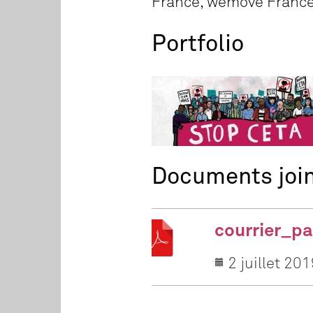
France, wemove Franc
Portfolio
Documents joi
courrier_p
2 juillet 20