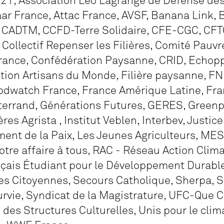
 21, Association Léo Lagrange de Défense d
ar France, Attac France, AVSF, Banana Link, 
, CADTM, CCFD-Terre Solidaire, CFE-CGC, CFTC
 Collectif Repenser les Filières, Comité Pauvre
ance, Confédération Paysanne, CRID, Echopp
tion Artisans du Monde, Filière paysanne, F
odwatch France, France Amérique Latine, Fra
terrand, Générations Futures, GERES, Green
es Agrista , Institut Veblen, Interbev, Justic
nt de la Paix, Les Jeunes Agriculteurs, ME
otre affaire à tous, RAC - Réseau Action Clima
ais Étudiant pour le Développement Durable,
es Citoyennes, Secours Catholique, Sherpa,
rvie, Syndicat de la Magistrature, UFC-Que C
 des Structures Culturelles, Unis pour le cli