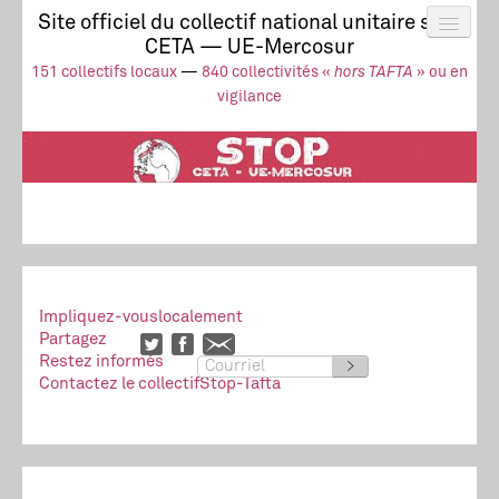
Site officiel du collectif national unitaire stop
CETA — UE-Mercosur
Actus
UE-Mercosur
151 collectifs locaux
—
840 collectivités «
hors TAFTA
» ou en
Stop à l’impunité !
TAFTA
CETA
vigilance
Collectivités
Collectif
Ressources
Impliquez-vous
localement
Partagez
Restez informés
>
Contactez le collectif
Stop-Tafta