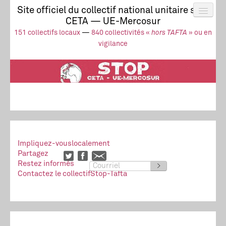
Site officiel du collectif national unitaire stop
CETA — UE-Mercosur
Actus
UE-Mercosur
151 collectifs locaux
—
840 collectivités «
hors TAFTA
» ou en
Stop à l’impunité !
TAFTA
CETA
vigilance
Collectivités
Collectif
Ressources
Impliquez-vous
localement
Partagez
Restez informés
>
Contactez le collectif
Stop-Tafta