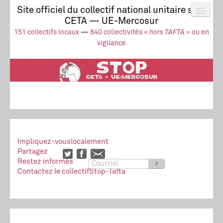
Site officiel du collectif national unitaire stop
CETA — UE-Mercosur
Actus
UE-Mercosur
151 collectifs locaux
—
840 collectivités «
hors TAFTA
» ou en
Stop à l’impunité !
TAFTA
CETA
vigilance
Collectivités
Collectif
Ressources
Impliquez-vous
localement
Partagez
Restez informés
>
Contactez le collectif
Stop-Tafta