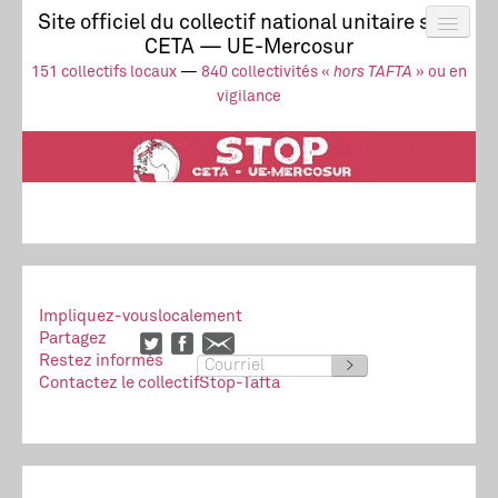
Site officiel du collectif national unitaire stop
CETA — UE-Mercosur
Actus
UE-Mercosur
151 collectifs locaux
—
840 collectivités «
hors TAFTA
» ou en
Stop à l’impunité !
TAFTA
CETA
vigilance
Collectivités
Collectif
Ressources
Impliquez-vous
localement
Partagez
Restez informés
>
Contactez le collectif
Stop-Tafta