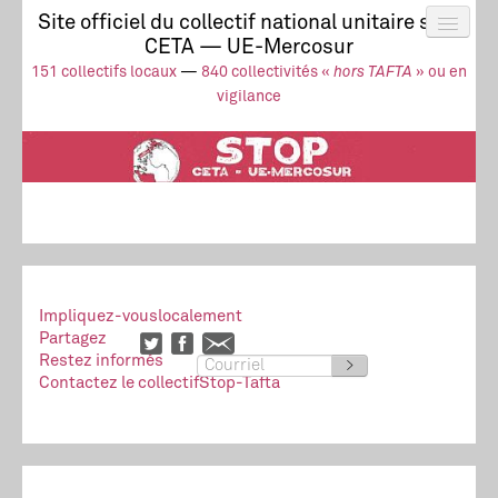
Site officiel du collectif national unitaire stop
CETA — UE-Mercosur
Actus
UE-Mercosur
151 collectifs locaux
—
840 collectivités «
hors TAFTA
» ou en
Stop à l’impunité !
TAFTA
CETA
vigilance
Collectivités
Collectif
Ressources
Impliquez-vous
localement
Partagez
Restez informés
>
Contactez le collectif
Stop-Tafta