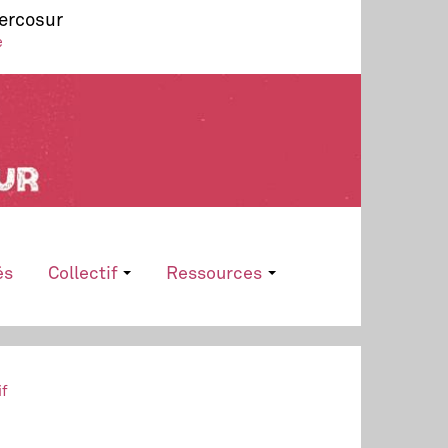
Mercosur
e
és
Collectif
Ressources
if