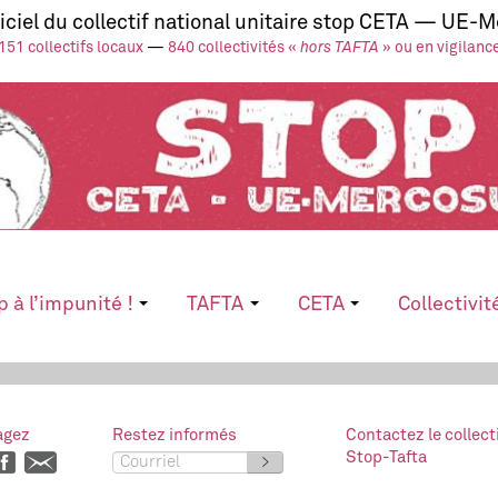
ficiel du collectif national unitaire stop CETA — UE-
151 collectifs locaux
—
840 collectivités «
hors TAFTA
» ou en vigilanc
p à l’impunité !
TAFTA
CETA
Collectivit
agez
Restez informés
Contactez le collect
Stop-Tafta
>