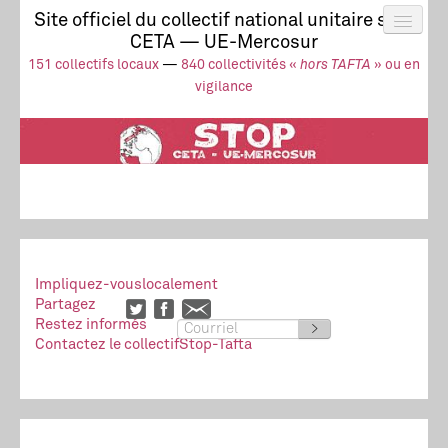
Site officiel du collectif national unitaire stop
CETA — UE-Mercosur
Actus
UE-Mercosur
151 collectifs locaux
—
840 collectivités «
hors TAFTA
» ou en
Stop à l’impunité !
TAFTA
CETA
vigilance
Collectivités
Collectif
Ressources
Impliquez-vous
localement
Partagez
Restez informés
>
Contactez le collectif
Stop-Tafta