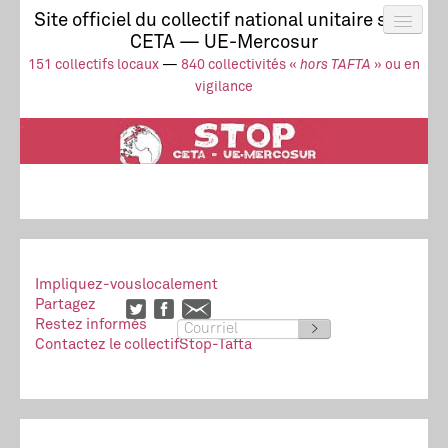
Site officiel du collectif national unitaire stop
CETA — UE-Mercosur
Actus
UE-Mercosur
151 collectifs locaux
—
840 collectivités «
hors TAFTA
» ou en
Stop à l’impunité !
TAFTA
CETA
vigilance
Collectivités
Collectif
Ressources
Impliquez-vous
localement
Partagez
Restez informés
>
Contactez le collectif
Stop-Tafta