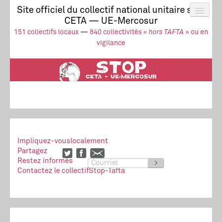
Site officiel du collectif national unitaire stop
CETA — UE-Mercosur
Actus
UE-Mercosur
151 collectifs locaux
—
840 collectivités «
hors TAFTA
» ou en
Stop à l’impunité !
TAFTA
CETA
vigilance
Collectivités
Collectif
Ressources
Impliquez-vous
localement
Partagez
Restez informés
>
Contactez le collectif
Stop-Tafta