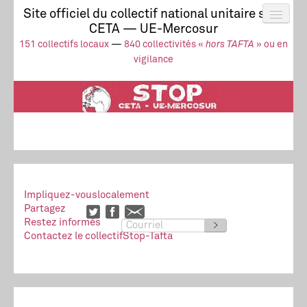
Site officiel du collectif national unitaire stop
CETA — UE-Mercosur
Actus
UE-Mercosur
151 collectifs locaux
—
840 collectivités «
hors TAFTA
» ou en
Stop à l’impunité !
TAFTA
CETA
vigilance
Collectivités
Collectif
Ressources
Impliquez-vous
localement
Partagez
Restez informés
>
Contactez le collectif
Stop-Tafta