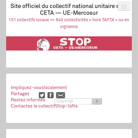
Site officiel du collectif national unitaire stop
CETA — UE-Mercosur
Actus
UE-Mercosur
151 collectifs locaux
—
840 collectivités «
hors TAFTA
» ou en
Stop à l’impunité !
TAFTA
CETA
vigilance
Collectivités
Collectif
Ressources
Impliquez-vous
localement
Partagez
Restez informés
>
Contactez le collectif
Stop-Tafta