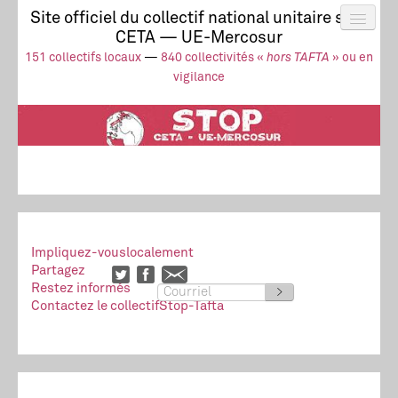
Site officiel du collectif national unitaire stop
CETA — UE-Mercosur
Actus
UE-Mercosur
151 collectifs locaux
—
840 collectivités «
hors TAFTA
» ou en
Stop à l’impunité !
TAFTA
CETA
vigilance
Collectivités
Collectif
Ressources
Impliquez-vous
localement
Partagez
Restez informés
>
Contactez le collectif
Stop-Tafta