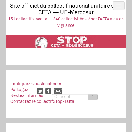
Site officiel du collectif national unitaire stop
CETA — UE-Mercosur
Actus
UE-Mercosur
151 collectifs locaux
—
840 collectivités «
hors TAFTA
» ou en
Stop à l’impunité !
TAFTA
CETA
vigilance
Collectivités
Collectif
Ressources
Impliquez-vous
localement
Partagez
Restez informés
>
Contactez le collectif
Stop-Tafta