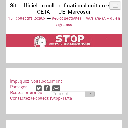
Site officiel du collectif national unitaire stop
CETA — UE-Mercosur
Actus
UE-Mercosur
151 collectifs locaux
—
840 collectivités «
hors TAFTA
» ou en
Stop à l’impunité !
TAFTA
CETA
vigilance
Collectivités
Collectif
Ressources
Impliquez-vous
localement
Partagez
Restez informés
>
Contactez le collectif
Stop-Tafta