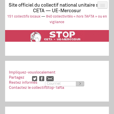
Site officiel du collectif national unitaire stop
CETA — UE-Mercosur
Actus
UE-Mercosur
151 collectifs locaux
—
840 collectivités «
hors TAFTA
» ou en
Stop à l’impunité !
TAFTA
CETA
vigilance
Collectivités
Collectif
Ressources
Impliquez-vous
localement
Partagez
Restez informés
>
Contactez le collectif
Stop-Tafta