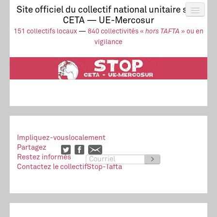
Site officiel du collectif national unitaire stop
CETA — UE-Mercosur
Actus
UE-Mercosur
151 collectifs locaux
—
840 collectivités «
hors TAFTA
» ou en
Stop à l’impunité !
TAFTA
CETA
vigilance
Collectivités
Collectif
Ressources
Impliquez-vous
localement
Partagez
Restez informés
>
Contactez le collectif
Stop-Tafta