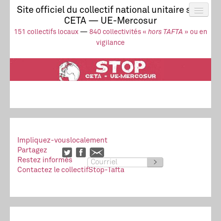
Site officiel du collectif national unitaire stop
CETA — UE-Mercosur
Actus
UE-Mercosur
151 collectifs locaux
—
840 collectivités «
hors TAFTA
» ou en
Stop à l’impunité !
TAFTA
CETA
vigilance
Collectivités
Collectif
Ressources
Impliquez-vous
localement
Partagez
Restez informés
>
Contactez le collectif
Stop-Tafta