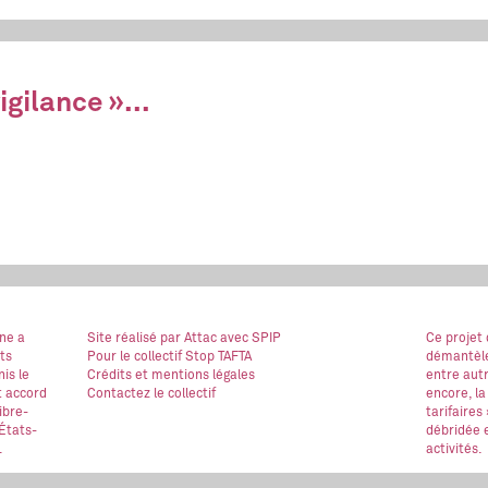
gilance »...
ne a
Site réalisé
par Attac
avec SPIP
Ce projet
ts
Pour le collectif Stop TAFTA
démantèle
is le
Crédits et mentions légales
entre autr
t accord
Contactez le collectif
encore, la
ibre-
tarifaires
États-
débridée e
.
activités.