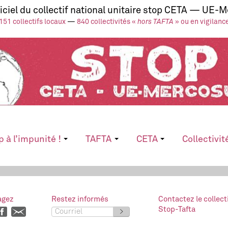
ficiel du collectif national unitaire stop CETA — UE-
151 collectifs locaux
—
840 collectivités «
hors TAFTA
» ou en vigilanc
p à l’impunité !
TAFTA
CETA
Collectivit
agez
Restez informés
Contactez le collect
Stop-Tafta
>