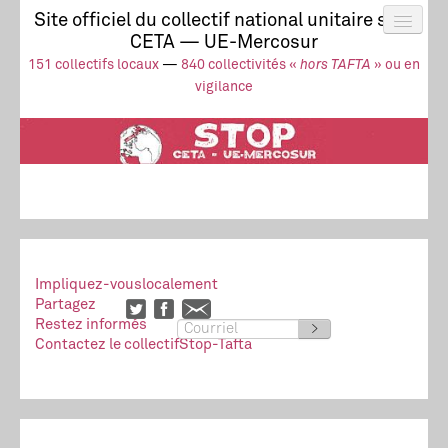
Site officiel du collectif national unitaire stop
CETA — UE-Mercosur
Actus
UE-Mercosur
151 collectifs locaux
—
840 collectivités «
hors TAFTA
» ou en
Stop à l’impunité !
TAFTA
CETA
vigilance
Collectivités
Collectif
Ressources
Impliquez-vous
localement
Partagez
Restez informés
>
Contactez le collectif
Stop-Tafta