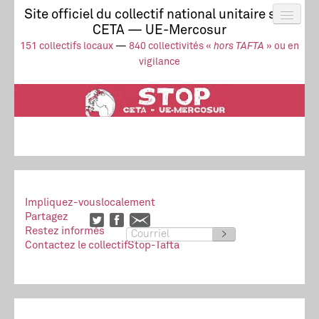
Site officiel du collectif national unitaire stop
CETA — UE-Mercosur
Actus
UE-Mercosur
151 collectifs locaux
—
840 collectivités «
hors TAFTA
» ou en
Stop à l’impunité !
TAFTA
CETA
vigilance
Collectivités
Collectif
Ressources
Impliquez-vous
localement
Partagez
Restez informés
>
Contactez le collectif
Stop-Tafta