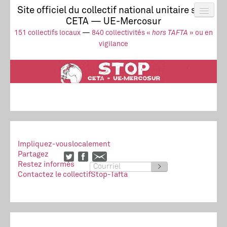
Site officiel du collectif national unitaire stop
CETA — UE-Mercosur
Actus
UE-Mercosur
151 collectifs locaux
—
840 collectivités «
hors TAFTA
» ou en
Stop à l’impunité !
TAFTA
CETA
vigilance
Collectivités
Collectif
Ressources
Impliquez-vous
localement
Partagez
Restez informés
>
Contactez le collectif
Stop-Tafta