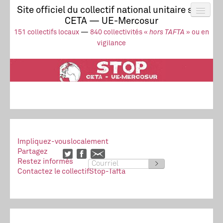
Site officiel du collectif national unitaire stop
CETA — UE-Mercosur
Actus
UE-Mercosur
151 collectifs locaux
—
840 collectivités «
hors TAFTA
» ou en
Stop à l’impunité !
TAFTA
CETA
vigilance
Collectivités
Collectif
Ressources
Impliquez-vous
localement
Partagez
Restez informés
>
Contactez le collectif
Stop-Tafta