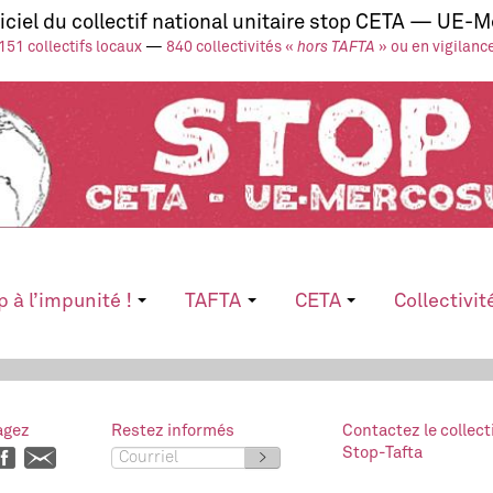
ficiel du collectif national unitaire stop CETA — UE-
151 collectifs locaux
—
840 collectivités «
hors TAFTA
» ou en vigilanc
p à l’impunité !
TAFTA
CETA
Collectivit
agez
Restez informés
Contactez le collect
Stop-Tafta
>