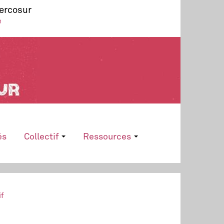
Mercosur
e
és
Collectif
Ressources
if