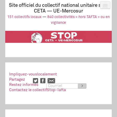
Site officiel du collectif national unitaire stop
CETA — UE-Mercosur
Actus
UE-Mercosur
151 collectifs locaux
—
840 collectivités «
hors TAFTA
» ou en
Stop à l’impunité !
TAFTA
CETA
vigilance
Collectivités
Collectif
Ressources
Impliquez-vous
localement
Partagez
Restez informés
>
Contactez le collectif
Stop-Tafta