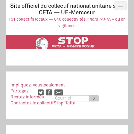
Site officiel du collectif national unitaire stop
CETA — UE-Mercosur
Actus
UE-Mercosur
151 collectifs locaux
—
840 collectivités «
hors TAFTA
» ou en
Stop à l’impunité !
TAFTA
CETA
vigilance
Collectivités
Collectif
Ressources
Impliquez-vous
localement
Partagez
Restez informés
>
Contactez le collectif
Stop-Tafta