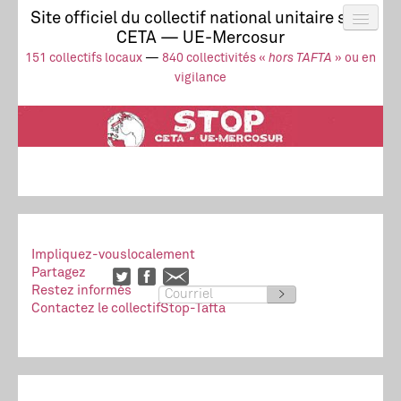
Site officiel du collectif national unitaire stop
CETA — UE-Mercosur
Actus
UE-Mercosur
151 collectifs locaux
—
840 collectivités «
hors TAFTA
» ou en
Stop à l’impunité !
TAFTA
CETA
vigilance
Collectivités
Collectif
Ressources
Impliquez-vous
localement
Partagez
Restez informés
>
Contactez le collectif
Stop-Tafta