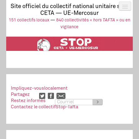
Site officiel du collectif national unitaire stop
CETA — UE-Mercosur
Actus
UE-Mercosur
151 collectifs locaux
—
840 collectivités «
hors TAFTA
» ou en
Stop à l’impunité !
TAFTA
CETA
vigilance
Collectivités
Collectif
Ressources
Impliquez-vous
localement
Partagez
Restez informés
>
Contactez le collectif
Stop-Tafta