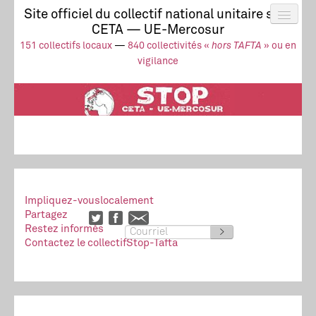
Site officiel du collectif national unitaire stop
CETA — UE-Mercosur
Actus
UE-Mercosur
151 collectifs locaux
—
840 collectivités «
hors TAFTA
» ou en
Stop à l’impunité !
TAFTA
CETA
vigilance
Collectivités
Collectif
Ressources
Impliquez-vous
localement
Partagez
Restez informés
>
Contactez le collectif
Stop-Tafta