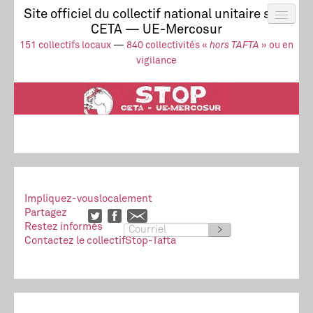
Site officiel du collectif national unitaire stop
CETA — UE-Mercosur
Actus
UE-Mercosur
151 collectifs locaux
—
840 collectivités «
hors TAFTA
» ou en
Stop à l’impunité !
TAFTA
CETA
vigilance
Collectivités
Collectif
Ressources
Impliquez-vous
localement
Partagez
Restez informés
>
Contactez le collectif
Stop-Tafta