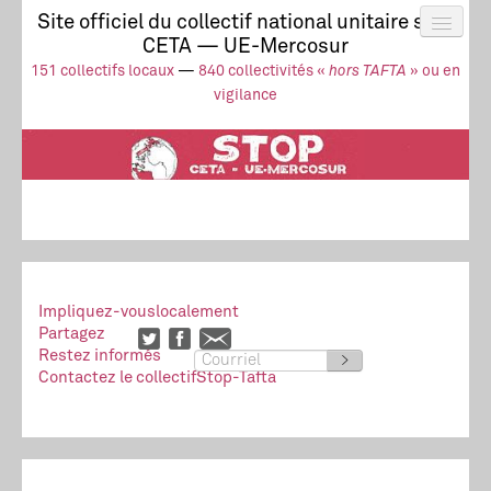
Site officiel du collectif national unitaire stop
CETA — UE-Mercosur
Actus
UE-Mercosur
151 collectifs locaux
—
840 collectivités «
hors TAFTA
» ou en
Stop à l’impunité !
TAFTA
CETA
vigilance
Collectivités
Collectif
Ressources
Impliquez-vous
localement
Partagez
Restez informés
>
Contactez le collectif
Stop-Tafta