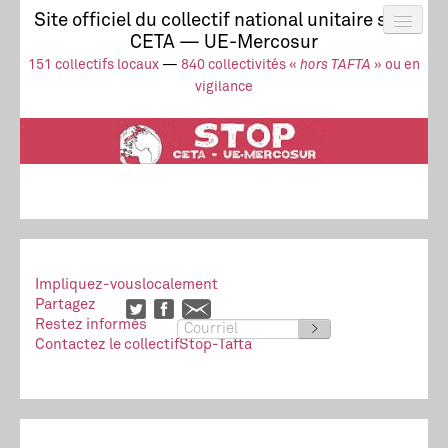
Site officiel du collectif national unitaire stop
CETA — UE-Mercosur
Actus
UE-Mercosur
151 collectifs locaux
—
840 collectivités «
hors TAFTA
» ou en
Stop à l’impunité !
TAFTA
CETA
vigilance
Collectivités
Collectif
Ressources
Impliquez-vous
localement
Partagez
Restez informés
>
Contactez le collectif
Stop-Tafta