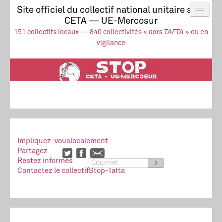
Site officiel du collectif national unitaire stop
CETA — UE-Mercosur
Actus
UE-Mercosur
151 collectifs locaux
—
840 collectivités «
hors TAFTA
» ou en
Stop à l’impunité !
TAFTA
CETA
vigilance
Collectivités
Collectif
Ressources
Impliquez-vous
localement
Partagez
Restez informés
>
Contactez le collectif
Stop-Tafta