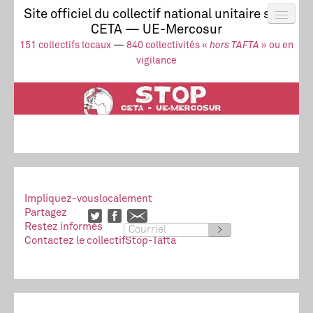
Site officiel du collectif national unitaire stop
CETA — UE-Mercosur
Actus
UE-Mercosur
151 collectifs locaux
—
840 collectivités «
hors TAFTA
» ou en
Stop à l’impunité !
TAFTA
CETA
vigilance
Collectivités
Collectif
Ressources
Impliquez-vous
localement
Partagez
Restez informés
>
Contactez le collectif
Stop-Tafta