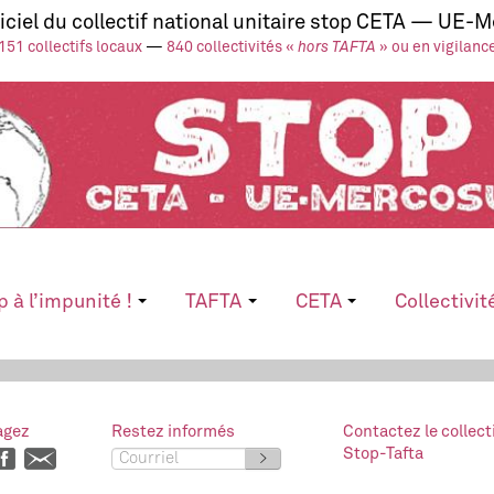
ficiel du collectif national unitaire stop CETA — UE-
151 collectifs locaux
—
840 collectivités «
hors TAFTA
» ou en vigilanc
p à l’impunité !
TAFTA
CETA
Collectivit
agez
Restez informés
Contactez le collect
Stop-Tafta
>