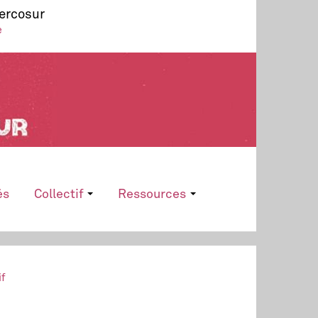
Mercosur
e
és
Collectif
Ressources
if