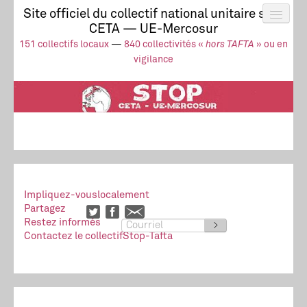
Site officiel du collectif national unitaire stop
CETA — UE-Mercosur
Actus
UE-Mercosur
151 collectifs locaux
—
840 collectivités «
hors TAFTA
» ou en
Stop à l’impunité !
TAFTA
CETA
vigilance
Collectivités
Collectif
Ressources
Impliquez-vous
localement
Partagez
Restez informés
>
Contactez le collectif
Stop-Tafta