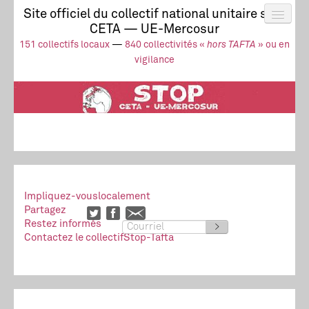
Site officiel du collectif national unitaire stop
CETA — UE-Mercosur
Actus
UE-Mercosur
151 collectifs locaux
—
840 collectivités «
hors TAFTA
» ou en
Stop à l’impunité !
TAFTA
CETA
vigilance
Collectivités
Collectif
Ressources
Impliquez-vous
localement
Partagez
Restez informés
>
Contactez le collectif
Stop-Tafta