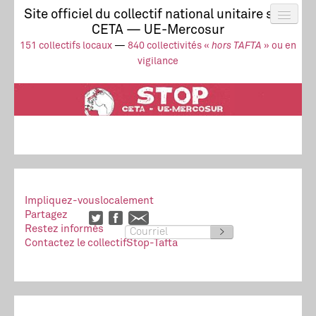
Site officiel du collectif national unitaire stop
CETA — UE-Mercosur
Actus
UE-Mercosur
151 collectifs locaux
—
840 collectivités «
hors TAFTA
» ou en
Stop à l’impunité !
TAFTA
CETA
vigilance
Collectivités
Collectif
Ressources
Impliquez-vous
localement
Partagez
Restez informés
>
Contactez le collectif
Stop-Tafta