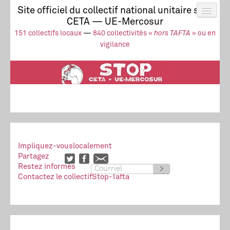
Site officiel du collectif national unitaire stop
CETA — UE-Mercosur
Actus
UE-Mercosur
151 collectifs locaux
—
840 collectivités «
hors TAFTA
» ou en
Stop à l’impunité !
TAFTA
CETA
vigilance
Collectivités
Collectif
Ressources
Impliquez-vous
localement
Partagez
Restez informés
>
Contactez le collectif
Stop-Tafta