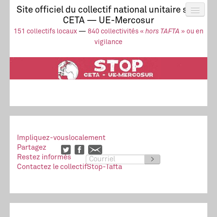
Site officiel du collectif national unitaire stop
CETA — UE-Mercosur
Actus
UE-Mercosur
151 collectifs locaux
—
840 collectivités «
hors TAFTA
» ou en
Stop à l’impunité !
TAFTA
CETA
vigilance
Collectivités
Collectif
Ressources
Impliquez-vous
localement
Partagez
Restez informés
>
Contactez le collectif
Stop-Tafta