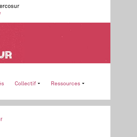
Mercosur
e
és
Collectif
Ressources
if