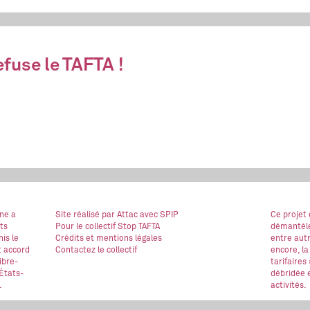
fuse le TAFTA !
ne a
Site réalisé
par Attac
avec SPIP
Ce projet
ts
Pour le collectif Stop TAFTA
démantèle
is le
Crédits et mentions légales
entre autr
t accord
Contactez le collectif
encore, la
ibre-
tarifaires
États-
débridée e
.
activités.