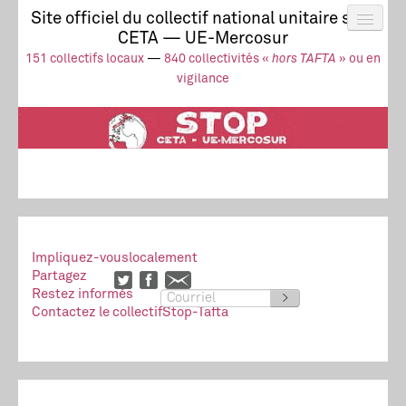
Site officiel du collectif national unitaire stop
CETA — UE-Mercosur
Actus
UE-Mercosur
151 collectifs locaux
—
840 collectivités «
hors TAFTA
» ou en
Stop à l’impunité !
TAFTA
CETA
vigilance
Collectivités
Collectif
Ressources
Impliquez-vous
localement
Partagez
Restez informés
>
Contactez le collectif
Stop-Tafta