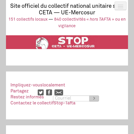
Site officiel du collectif national unitaire stop
CETA — UE-Mercosur
Actus
UE-Mercosur
151 collectifs locaux
—
840 collectivités «
hors TAFTA
» ou en
Stop à l’impunité !
TAFTA
CETA
vigilance
Collectivités
Collectif
Ressources
Impliquez-vous
localement
Partagez
Restez informés
>
Contactez le collectif
Stop-Tafta