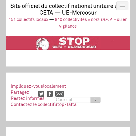
Site officiel du collectif national unitaire stop
CETA — UE-Mercosur
Actus
UE-Mercosur
151 collectifs locaux
—
840 collectivités «
hors TAFTA
» ou en
Stop à l’impunité !
TAFTA
CETA
vigilance
Collectivités
Collectif
Ressources
Impliquez-vous
localement
Partagez
Restez informés
>
Contactez le collectif
Stop-Tafta