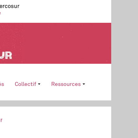
Mercosur
e
és
Collectif
Ressources
if