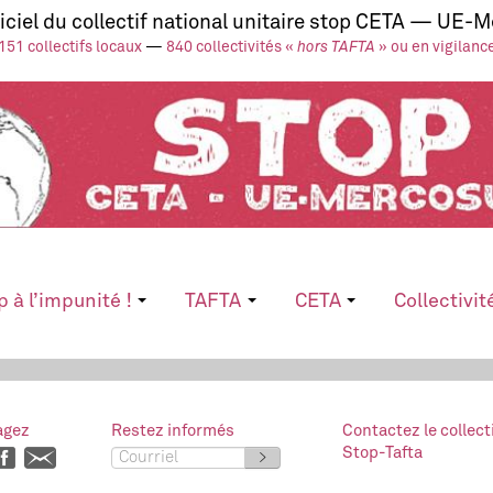
ficiel du collectif national unitaire stop CETA — UE-
151 collectifs locaux
—
840 collectivités «
hors TAFTA
» ou en vigilanc
p à l’impunité !
TAFTA
CETA
Collectivit
agez
Restez informés
Contactez le collect
Stop-Tafta
>