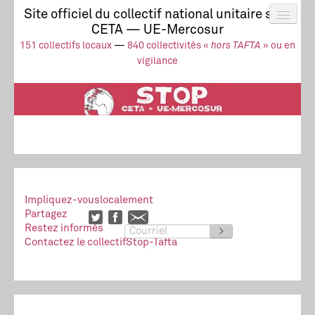
Site officiel du collectif national unitaire stop
CETA — UE-Mercosur
Actus
UE-Mercosur
151 collectifs locaux
—
840 collectivités «
hors TAFTA
» ou en
Stop à l’impunité !
TAFTA
CETA
vigilance
Collectivités
Collectif
Ressources
Impliquez-vous
localement
Partagez
Restez informés
>
Contactez le collectif
Stop-Tafta