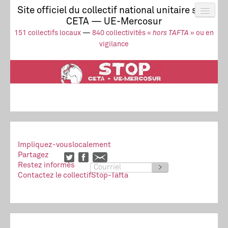
Site officiel du collectif national unitaire stop
CETA — UE-Mercosur
Actus
UE-Mercosur
151 collectifs locaux
—
840 collectivités «
hors TAFTA
» ou en
Stop à l’impunité !
TAFTA
CETA
vigilance
Collectivités
Collectif
Ressources
Impliquez-vous
localement
Partagez
Restez informés
>
Contactez le collectif
Stop-Tafta